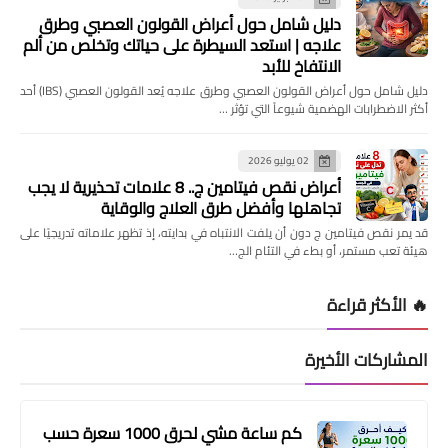
دليل شامل حول أعراض القولون العصبي وطرق
علاجه | استعد السيطرة على حياتك وتخلص من ألم
الانتفاخ للأبد
دليل شامل حول أعراض القولون العصبي وطرق علاجه يُعد القولون العصبي (IBS) أحد
أكثر الاضطرابات الهضمية شيوعاً التي تؤثر …
02 يوليو 2026
أعراض نقص فيتامين ج.. 8 علامات تحذيرية لا يجب
تجاهلها وأفضل طرق العلاج والوقاية
قد يمر نقص فيتامين ج دون أن يلفت الانتباه في بدايته، إذ تظهر علاماته تدريجيًا على
هيئة تعب مستمر، أو بطء في التئام الج…
🔥 الأكثر قراءة
المشاركات الأخيرة
كم ساعة مشي لحرق 1000 سعرة حسب