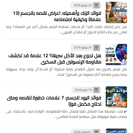
28
27
26
25
24
23
22
20 يونيو 2026
فوائد الزنك وأهميته: اعراض نقصه بالجسم (13
35
34
33
32
31
30
29
علامة) وكيفية امتصاصه
42
41
40
39
38
37
36
هل تكرر إصابتك بنزلات البرد؟ أو لاحظت تساقط الشعر بشكل أكبر من المعتاد؟ ربما
تعاني من بطء التئام الجروح أو فقدان الشهي…
49
48
47
46
45
44
43
56
55
54
53
52
51
50
24 يونيو 2026
هل تجوع بعد الأكل سريعًا؟ 12 علامة قد تكشف
63
62
61
60
59
58
57
مقاومة الإنسولين قبل السكري
64
هل تشعر بالجوع بعد تناول الطعام بفترة قصيرة؟ أو تلاحظ أن وزنك يزداد بسهولة
بينما يصبح فقدانه أكثر صعوبة من السابق؟ هذه…
15 مايو 2026
فوائد اليود للجسم: 7 علامات خطيرة لنقصه ومتى
تحتاج مكمل فورًا
✔️ تمت مراجعة هذا المقال طبيًا لضمان دقة المعلومات الواردة فيه، بالاعتماد على
مصادر طبية موثوقة مثل منظمة الصحة العالمي…
01 فبراير 2026