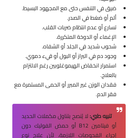
ضيق في التنفس حتى مع المجهود البسيط.
ألم أو ضغط في الصدر.
تسارع أو عدم انتظام ضربات القلب.
الإغماء أو الدوخة المتكررة.
شحوب شديد في الجلد أو الشفاه.
وجود دم في البراز أو البول أو قيء دموي.
استمرار انخفاض الهيموغلوبين رغم الالتزام
بالعلاج.
فقدان الوزن غير المبرر أو الحمى المستمرة مع
فقر الدم.
تنبيه طبي:
لا يُنصح بتناول مكملات الحديد
أو فيتامين B12 أو حمض الفوليك دون
إجراء الفحوصات اللازمة، لأن علاج نوع