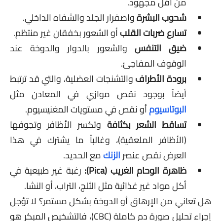
من أقل مجهود.
شحوب البشرة
واصفرار الجلد والشفاه الداخلي.
تسارع ضربات القلب
أو الشعور بخفقان غير منتظم.
ضيق التنفس
والشعور بالدوار والدوخة عند
الوقوف المفاجئ.
برودة الأطراف
والتشنجات العضلية، والتي قد ترتبط
أيضاً بوجود نقص موازي في المعادن مثل
البوتاسيوم
أو نقص في مستويات المغنيسيوم.
تساقط الشعر بكثافة
وتكسر الأظافر وتجوفها
(الأظافر الملعقية)، وغالباً ما يشترك في هذا
العرض نقص عنصر
الزنك
مع الحديد.
ظاهرة الوحام الغريب (Pica):
رغبة غير طبيعية في
أكل مواد غير غذائية مثل الثلج، التراب، أو النشا.
هل تعاني من الإرهاق أو الدوخة بشكل مستمر؟ لا تؤجل
إجراء تحليل صورة دم كاملة (CBC)، فالتشخيص المبكر هو