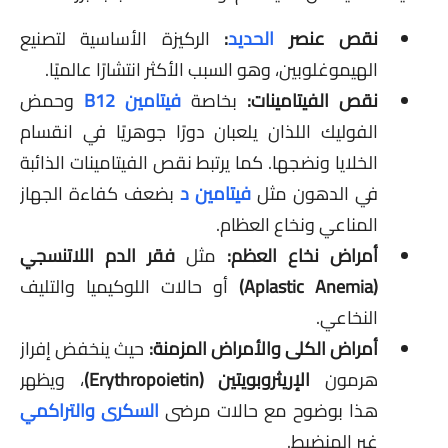
نقص عنصر
الحديد
:
الركيزة الأساسية لتصنيع
الهيموغلوبين، وهو السبب الأكثر انتشارًا عالميًا.
نقص الفيتامينات:
بخاصة
فيتامين B12
وحمض
الفوليك اللذان يلعبان دورًا جوهريًا في انقسام
الخلايا ونضجها. كما يرتبط نقص الفيتامينات الذائبة
في الدهون مثل
فيتامين د
بضعف كفاءة الجهاز
المناعي ونخاع العظام.
أمراض نخاع العظم:
مثل
فقر الدم اللاتنسجي
(Aplastic Anemia)
أو حالات اللوكيميا والتليف
النخاعي.
أمراض الكلى والأمراض المزمنة:
حيث ينخفض إفراز
هرمون
الإريثروبويتين (Erythropoietin)
، ويظهر
هذا بوضوح مع حالات مرضى
السكرى والتراكمي
غير المنضبط.