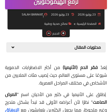
لرفع الهيموجلوبين
التكنولوجيا والصحة
قسم الأطفال
23 يوليو 2026
23 يوليو 2026
معلومة عامة
الصفحة الرئيسية
نصائح صحية وطبية
الحجم
Health
محتويات المقال
يُعَدّ
فقر الدم (الأنيميا)
من أكثر الاضطرابات الدموية
شيوعًا على مستوى العالم، حيث يُصيب مئات الملايين من
الأشخاص في مختلف المراحل العمرية.
يُطلق على الأنيميا في كثير من الأحيان اسم "
المرض
الصامت
" نظرًا لأن أعراضه الأولى قد تبدأ بشكل متدرج
وغير ملحوظ، مما يجعل الكثيرين يتعايشون مع
الإرهاق