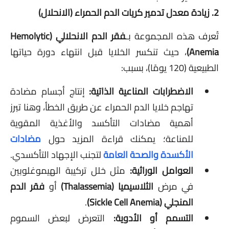
2. زيادة معدل تدمير كريات الدم الحمراء (الانحلال)
تُعرف هذه المجموعة بـ
فقر الدم الانحلالي (Hemolytic
Anemia)
، حيث تنكسر الخلايا قبل انتهاء دورة حياتها
الطبيعية (120 يومًا)، بسبب:
الاضطرابات المناعية الذاتية:
إنتاج أجسام مضادة
تهاجم خلايا الدم الحمراء عن طريق الخطأ، وهنا تبرز
أهمية مضادات التأكسد والأغذية المقوية
للمناعة؛ يمكنك قراءة المزيد حول
مضادات
الأكسدة والصحة العامة
لتجنب الإجهاد التأكسدي.
العوامل الوراثية:
مثل خلل تركيبة الهيموغلوبين
في مرض
الثلاسيميا (Thalassemia)
أو
فقر الدم
المنجلي (Sickle Cell Anemia)
.
التسمم أو الأدوية:
التعرض لبعض السموم