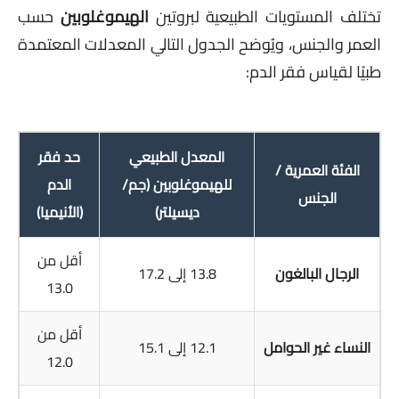
تختلف المستويات الطبيعية لبروتين
الهيموغلوبين
حسب
العمر والجنس، ويُوضح الجدول التالي المعدلات المعتمدة
طبيًا لقياس فقر الدم:
المعدل الطبيعي
حد فقر
الفئة العمرية /
للهيموغلوبين (جم/
الدم
الجنس
ديسيلتر)
(الأنيميا)
أقل من
الرجال البالغون
13.8 إلى 17.2
13.0
أقل من
النساء غير الحوامل
12.1 إلى 15.1
12.0