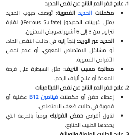
1. علاج فقر الدم الناتج عن نقص الحديد
مكملات
الحديد
الفموية:
تُوصف حبوب الحديد
(مثل كبريتات الحديدوز (Ferrous Sulfate)) لفترة
تتراوح من 3 إلى 6 أشهر لتعويض المخزون.
الحديد عبر الوريد:
يُلجأ إليه في حالات النقص الحاد،
أو مشاكل الامتصاص المعوي، أو عدم تحمل
الأقراص الفموية.
معالجة مسبب النزيف:
مثل السيطرة على قرحة
المعدة أو علاج ألياف الرحم.
2. علاج فقر الدم الناتج عن نقص الفيتامينات
إعطاء حقن أو مكملات
فيتامين B12
عضلية أو
فموية في حالات ضعف الامتصاص.
تناول أقراص
حمض الفوليك
يومياً بالجرعة التي
يحددها الطبيب المتابع.
3. علاج الحالات المزمنة والوراثية