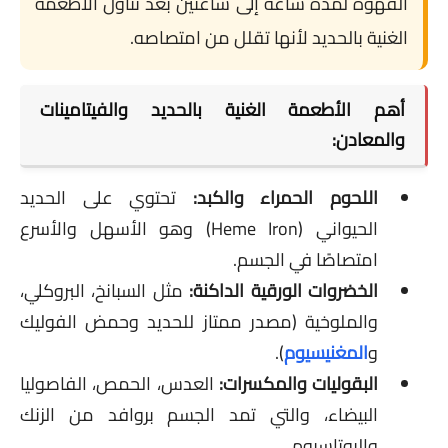
القهوة لمدة ساعة إلى ساعتين بعد تناول الأطعمة
الغنية بالحديد لأنها تقلل من امتصاصه.
أهم الأطعمة الغنية بالحديد والفيتامينات
والمعادن:
اللحوم الحمراء والكبد:
تحتوي على الحديد
الحيواني (Heme Iron) وهو الأسهل والأسرع
امتصاصًا في الجسم.
الخضروات الورقية الداكنة:
مثل السبانخ، البروكلي،
والملوخية (مصدر ممتاز للحديد وحمض الفوليك
و
المغنيسيوم
).
البقوليات والمكسرات:
العدس، الحمص، الفاصوليا
البيضاء، والتي تمد الجسم بروافد من الزنك
والبوتاسيوم.