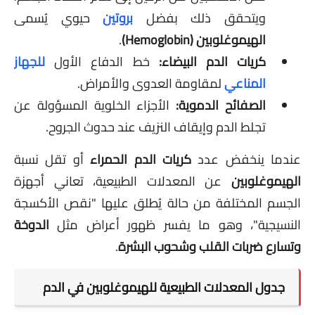
ويتحقق ذلك بفضل
بروتين
حيوي يُسمى
الهيموغلوبين (Hemoglobin)
.
كريات الدم البيضاء:
خط الدفاع الأول
للجهاز
المناعي
لمقاومة العدوى والأمراض.
الصفائح الدموية:
الأجزاء الخلوية المسؤولة عن
تجلط الدم وإيقاف النزيف عند حدوث الجروح.
عندما ينخفض عدد
كريات الدم الحمراء
أو تقل نسبة
الهيموغلوبين
عن المعدلات الطبيعية، تعاني أجهزة
الجسم المختلفة من حالة يُطلق عليها "نقص الأكسجة
النسيجية"، وهو ما يفسر ظهور أعراض مثل
الدوخة
وتسارع ضربات القلب وشحوب البشرة
.
جدول المعدلات الطبيعية للهيموغلوبين في الدم