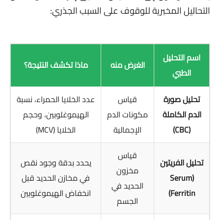
التحاليل المخبرية للوقوف على السبب الجذري:
اسم التحليل
الغرض منه
ماذا تكشف النتيجة؟
الطبي
تحليل صورة
قياس
عدد الخلايا الحمراء، نسبة
الدم الكاملة
مكونات الدم
الهيموغلوبين، وحجم
(CBC)
الإجمالية
الخلايا (MCV)
قياس
تحليل الفريتين
يحدد بدقة وجود نقص
مخزون
(Serum
في مخازن الحديد قبل
الحديد في
Ferritin)
انخفاض الهيموغلوبين
الجسم