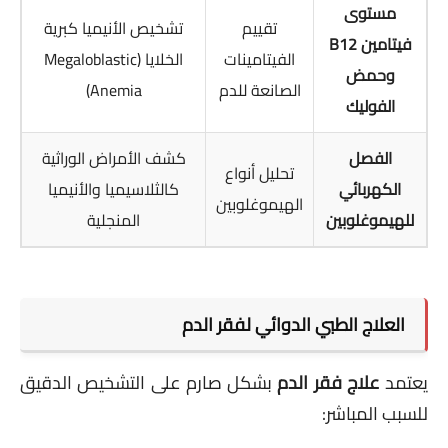
مستوى
تقييم
تشخيص الأنيميا كبرية
فيتامين B12
الفيتامينات
الخلايا (Megaloblastic
وحمض
الصانعة للدم
Anemia)
الفوليك
الفصل
كشف الأمراض الوراثية
تحليل أنواع
الكهربائي
كالثلاسيميا والأنيميا
الهيموغلوبين
للهيموغلوبين
المنجلية
العلاج الطبي الدوائي لفقر الدم
يعتمد
علاج فقر الدم
بشكل صارم على التشخيص الدقيق
للسبب المباشر: