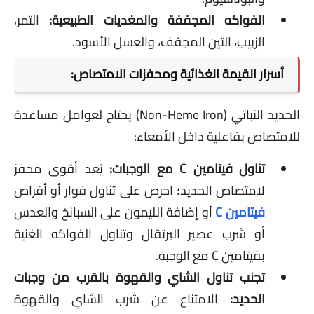
الفواكه المجففة والمغديات الطبيعية:
التمر،
الزبيب، التين المجفف، والعسل الأسود.
أسرار القيمة الغذائية ومحفزات الامتصاص:
الحديد النباتي (Non-Heme Iron) يحتاج لعوامل مساعدة
للامتصاص بفاعلية داخل الأمعاء:
تناول فيتامين C مع الوجبات:
يُعد أقوى محفز
لامتصاص الحديد؛ احرص على تناول فوار أو أقراص
فيتامين C
أو إضافة الليمون على السبانخ والعدس
أو شرب عصير البرتقال وتناول الفواكه الغنية
بفيتامين C مع الوجبة.
تجنب تناول الشاي والقهوة بالقرب من وجبات
الحديد
:
الامتناع عن شرب الشاي والقهوة