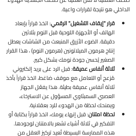
الداخلي هو نتيجة لقرارات واعية.
قرار "إيقاف التشغيل" الرقمي
: اتخذ قراراً بإبعاد
الهاتف أو الأجهزة اللوحية قبل النوم بثلاثين
دقيقة. الضوء الأزرق المنبعث من الشاشات يعطل
إنتاج هرمون الميلاتونين (هرمون النوم) ، هذا القرار
الصغير يُحسن جودة نومك بشكل كبير.
ثلاثة أنفاس عميقة
: قبل الرد على بريد إلكتروني
مُزعج أو التعامل مع موقف ضاغط، اتخذ قراراً بأخذ
ثلاثة أنفاس عميقة بطيئة. هذا يفعّل الجهاز
العصبي السمبثاوي المسؤول عن الاسترخاء،
ويمنحك لحظة من الهدوء للرد بعقلانية.
لحظة امتنان
: قبل إنهاء يومك، اتخذ قراراً بكتابة أو
التفكير في ثلاثة أشياء تشعر بالامتنان لوجودها.
هذه الممارسة البسيطة تُعيد تركيز العقل من