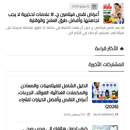
02 يوليو 2026
أعراض نقص فيتامين ج.. 8 علامات تحذيرية لا يجب
تجاهلها وأفضل طرق العلاج والوقاية
قد يمر نقص فيتامين ج دون أن يلفت الانتباه في بدايته، إذ تظهر علاماته تدريجيًا على
هيئة تعب مستمر، أو بطء في التئام الج…
🔥 الأكثر قراءة
المشاركات الأخيرة
الدليل الشامل للفيتامينات والمعادن
والمكملات الغذائية: الفوائد، الجرعات،
أعراض النقص وأفضل الخيارات للشراء
(2026)
07 أغسطس 2026
كيف تحول هاتفك إلى مدرب صحي