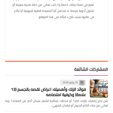
تغيير في نمط حياتك، خاصة إذا كنت تعاني من حالة صحية معينة أو
تتناول أدوية مزمنة. لا تتجاهل أبداً النصيحة الطبية المهنية أو تتأخر
في طلبها بسبب شيء قرأته على هذا الموقع.
المشاركات الشائعة
20 يونيو 2026
فوائد الزنك وأهميته: اعراض نقصه بالجسم (13
علامة) وكيفية امتصاصه
هل تكرر إصابتك بنزلات البرد؟ أو لاحظت تساقط الشعر بشكل أكبر من المعتاد؟ ربما
تعاني من بطء التئام الجروح أو فقدان الشهي…