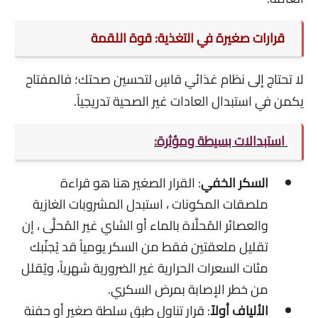
قرارات صغيرة في التغذية: قوة اللقمة
لا تحتاج إلى نظام غذائي قاسٍ لتحسين صحتك؛ فالمفتاح
يكمن في استبدال العادات غير الصحية تدريجياً.
استبدالات بسيطة ومؤثرة:
السكر الخفي
: القرار الصغير هنا هو قراءة
ملصقات المكونات ، استبدل المشروبات الغازية
والعصائر المُحلَّاة بالماء أو الشاي غير المُحلَّى ، إن
تقليل ملعقتين فقط من السكر يومياً قد يُجنّبك
مئات السعرات الحرارية غير الضرورية شهرياً، ويُقلل
من خطر الإصابة بمرض السكري.
الألياف أولاً
: قرار تناول طبق سلطة صغير أو حفنة