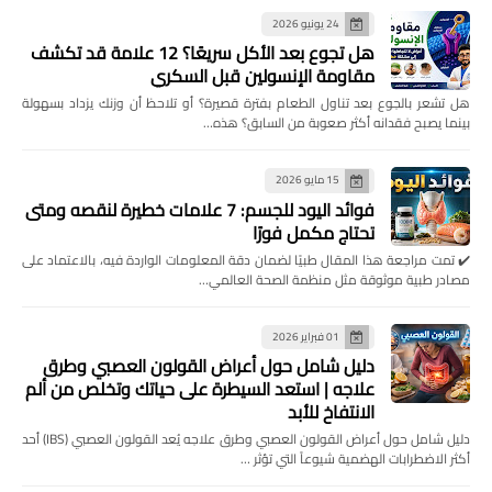
24 يونيو 2026
هل تجوع بعد الأكل سريعًا؟ 12 علامة قد تكشف
مقاومة الإنسولين قبل السكري
هل تشعر بالجوع بعد تناول الطعام بفترة قصيرة؟ أو تلاحظ أن وزنك يزداد بسهولة
بينما يصبح فقدانه أكثر صعوبة من السابق؟ هذه…
15 مايو 2026
فوائد اليود للجسم: 7 علامات خطيرة لنقصه ومتى
تحتاج مكمل فورًا
✔️ تمت مراجعة هذا المقال طبيًا لضمان دقة المعلومات الواردة فيه، بالاعتماد على
مصادر طبية موثوقة مثل منظمة الصحة العالمي…
01 فبراير 2026
دليل شامل حول أعراض القولون العصبي وطرق
علاجه | استعد السيطرة على حياتك وتخلص من ألم
الانتفاخ للأبد
دليل شامل حول أعراض القولون العصبي وطرق علاجه يُعد القولون العصبي (IBS) أحد
أكثر الاضطرابات الهضمية شيوعاً التي تؤثر …