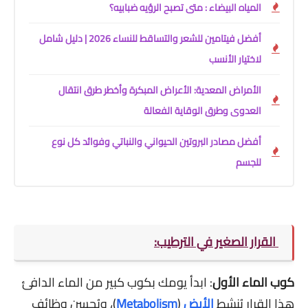
المياه البيضاء : متى تصبح الرؤيه ضبابيه؟
أفضل فيتامين للشعر والتساقط للنساء 2026 | دليل شامل
لاختيار الأنسب
الأمراض المعدية: الأعراض المبكرة وأخطر طرق انتقال
العدوى وطرق الوقاية الفعالة
أفضل مصادر البروتين الحيواني والنباتي وفوائد كل نوع
للجسم
القرار الصغير في الترطيب:
كوب الماء الأول
: ابدأ يومك بكوب كبير من الماء الدافئ
هذا القرار يُنشط
الأيض
(
Metabolism
)، ويُحسن وظائف