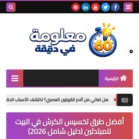
بحث هذه
المدونة
الإلكتروني
الرئيسية
الصحة والجمال
هل تعاني من آلام القولون العصبي؟ اكتشف الأسباب الحقيقية وأفضل طرق
فوائد المعادن
والفيتامينات
أفضل طرق تخسيس الكرش في البيت
نصائح صحية وطبية
للمبتدئين (دليل شامل 2026)