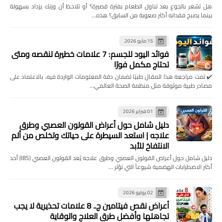
هل تشعر بالجوع بعد تناول الطعام بفترة قصيرة؟ أو تلاحظ أن وزنك يزداد بسهولة
بينما يصبح فقدانه أكثر صعوبة من السابق؟ هذه…
15 مايو 2026
فوائد اليود للجسم: 7 علامات خطيرة لنقصه ومتى
تحتاج مكمل فورًا
✔️ تمت مراجعة هذا المقال طبيًا لضمان دقة المعلومات الواردة فيه، بالاعتماد على
مصادر طبية موثوقة مثل منظمة الصحة العالمي…
01 فبراير 2026
دليل شامل حول أعراض القولون العصبي وطرق
علاجه | استعد السيطرة على حياتك وتخلص من ألم
الانتفاخ للأبد
دليل شامل حول أعراض القولون العصبي وطرق علاجه يُعد القولون العصبي (IBS) أحد
أكثر الاضطرابات الهضمية شيوعاً التي تؤثر …
02 يوليو 2026
أعراض نقص فيتامين ج.. 8 علامات تحذيرية لا يجب
تجاهلها وأفضل طرق العلاج والوقاية