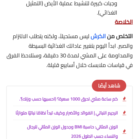
وجبات كبيرة لتنشيط عملية الأيض (التمثيل
الغذائي).
الخلاصة
التخلص من
الكرش
ليس مستحيلاً، ولكنه يتطلب الالتزام
والصبر. ابدأ اليوم بتغيير عاداتك الغذائية البسيطة
والمداومة على المشي لمدة 30 دقيقة، وستلاحظ الفرق
في قياسات ملابسك خلال أسابيع قليلة.
شاهد أيضًا
كم ساعة مشي لحرق 1000 سعرة؟ (احسبها حسب وزنك)".
الرجيم النباتي | الفوائد والأضرار وكيف تبدأ نظامًا نباتيًا متوازنًا
الوزن المثالي: حاسبة BMI وجدول الوزن المثالي للرجال
والنساء حسب الطول 2026