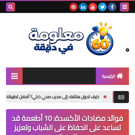
بحث هذه
المدونة
الإلكتروني
الرئيسية
الصحة والجمال
كيف تحول هاتفك إلى مدرب صحي ذكي؟ أفضل تطبيقات التغذية والنوم 2026
فوائد المعادن
والفيتامينات
فوائد مضادات الأكسدة: 10 أطعمة قد
نصائح صحية وطبية
تساعد على الحفاظ على الشباب وتعزيز