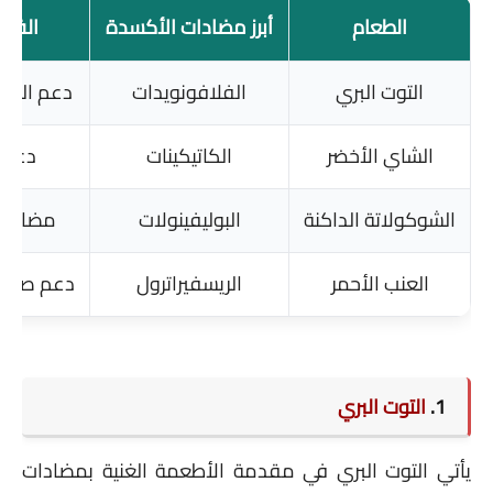
الطعام
أبرز مضادات الأكسدة
الفائ
التوت البري
الفلافونويدات
دعم المنا
الشاي الأخضر
الكاتيكينات
دعم 
الشوكولاتة الداكنة
البوليفينولات
مضادات
العنب الأحمر
الريسفيراترول
دعم صحة ا
1.
التوت البري
يأتي التوت البري في مقدمة الأطعمة الغنية بمضادات