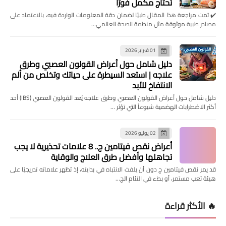
تحتاج مكمل فورًا
✔️ تمت مراجعة هذا المقال طبيًا لضمان دقة المعلومات الواردة فيه، بالاعتماد على
مصادر طبية موثوقة مثل منظمة الصحة العالمي…
01 فبراير 2026
دليل شامل حول أعراض القولون العصبي وطرق
علاجه | استعد السيطرة على حياتك وتخلص من ألم
الانتفاخ للأبد
دليل شامل حول أعراض القولون العصبي وطرق علاجه يُعد القولون العصبي (IBS) أحد
أكثر الاضطرابات الهضمية شيوعاً التي تؤثر …
02 يوليو 2026
أعراض نقص فيتامين ج.. 8 علامات تحذيرية لا يجب
تجاهلها وأفضل طرق العلاج والوقاية
قد يمر نقص فيتامين ج دون أن يلفت الانتباه في بدايته، إذ تظهر علاماته تدريجيًا على
هيئة تعب مستمر، أو بطء في التئام الج…
🔥 الأكثر قراءة