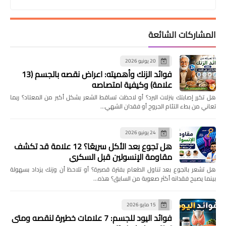
المشاركات الشائعة
20 يونيو 2026
فوائد الزنك وأهميته: اعراض نقصه بالجسم (13
علامة) وكيفية امتصاصه
هل تكرر إصابتك بنزلات البرد؟ أو لاحظت تساقط الشعر بشكل أكبر من المعتاد؟ ربما
تعاني من بطء التئام الجروح أو فقدان الشهي…
24 يونيو 2026
هل تجوع بعد الأكل سريعًا؟ 12 علامة قد تكشف
مقاومة الإنسولين قبل السكري
هل تشعر بالجوع بعد تناول الطعام بفترة قصيرة؟ أو تلاحظ أن وزنك يزداد بسهولة
بينما يصبح فقدانه أكثر صعوبة من السابق؟ هذه…
15 مايو 2026
فوائد اليود للجسم: 7 علامات خطيرة لنقصه ومتى