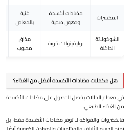
مضادات أكسدة
غنية
م
المكسرات
ودهون صحية
بالمعادن
ا
الشوكولاتة
مذاق
بوليفينولات قوية
الداكنة
محبوب
هل مكملات مضادات الأكسدة أفضل من الغذاء؟
في معظم الحالات يفضل الحصول على مضادات الأكسدة
من الغذاء الطبيعي.
فالخضروات والفواكه لا توفر مضادات الأكسدة فقط، بل
تمنح الجسم الألياف والفيتامينات والمعادن الضرورية أيضًا.