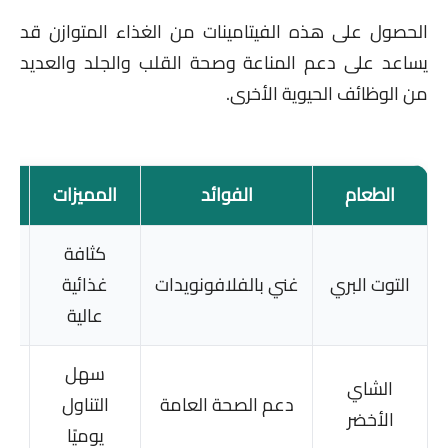
الحصول على هذه الفيتامينات من الغذاء المتوازن قد
يساعد على دعم المناعة وصحة القلب والجلد والعديد
من الوظائف الحيوية الأخرى.
الطعام
الفوائد
المميزات
كثافة
التوت البري
غني بالفلافونويدات
غذائية
مرت
عالية
سهل
الشاي
يح
دعم الصحة العامة
التناول
الأخضر
يوميًا