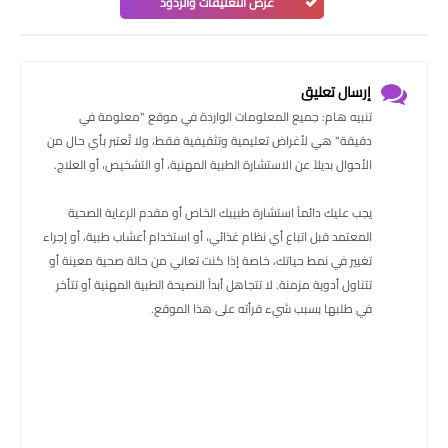
عرض التعليقات والردود
إرسال تعليق
تنبيه هام: جميع المعلومات الواردة في موقع "معلومة في
دقيقة" هي لأغراض تعليمية وتثقيفية فقط، ولا تُعتبر بأي حال من
الأحوال بديلاً عن الاستشارة الطبية المهنية، أو التشخيص، أو العلاج.
يجب عليك دائماً استشارة طبيبك الخاص أو مقدم الرعاية الصحية
المعتمد قبل اتباع أي نظام غذائي، أو استخدام أعشاب طبية، أو إجراء
تغيير في نمط حياتك، خاصة إذا كنت تعاني من حالة صحية معينة أو
تتناول أدوية مزمنة. لا تتجاهل أبداً النصيحة الطبية المهنية أو تتأخر
في طلبها بسبب شيء قرأته على هذا الموقع.