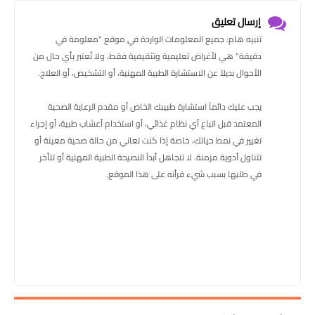
إرسال تعليق
تنبيه هام: جميع المعلومات الواردة في موقع "معلومة في
دقيقة" هي لأغراض تعليمية وتثقيفية فقط، ولا تُعتبر بأي حال من
الأحوال بديلاً عن الاستشارة الطبية المهنية، أو التشخيص، أو العلاج.
يجب عليك دائماً استشارة طبيبك الخاص أو مقدم الرعاية الصحية
المعتمد قبل اتباع أي نظام غذائي، أو استخدام أعشاب طبية، أو إجراء
تغيير في نمط حياتك، خاصة إذا كنت تعاني من حالة صحية معينة أو
تتناول أدوية مزمنة. لا تتجاهل أبداً النصيحة الطبية المهنية أو تتأخر
في طلبها بسبب شيء قرأته على هذا الموقع.