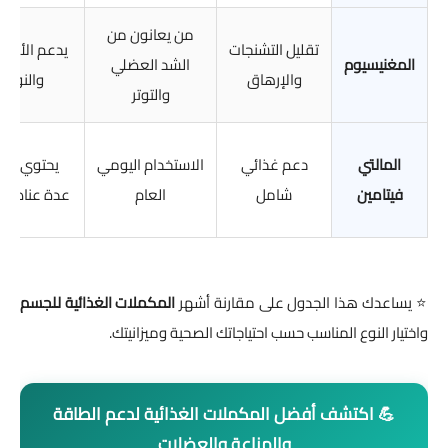
من يعانون من
تقليل التشنجات
يدعم الأعص
المغنيسيوم
الشد العضلي
والإرهاق
والنوم
والتوتر
المالتي
دعم غذائي
الاستخدام اليومي
يحتوي عل
فيتامين
شامل
العام
عدة عناصر م
⭐ يساعدك هذا الجدول على مقارنة أشهر
المكملات الغذائية للجسم
واختيار النوع المناسب حسب احتياجاتك الصحية وميزانيتك.
💪 اكتشف أفضل المكملات الغذائية لدعم الطاقة
والمناعة والعضلات