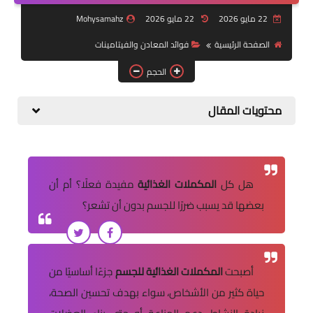
التكنولوجيا والصحة
22 مايو 2026
22 مايو 2026
Mohysamahz
قسم الأطفال
الصفحة الرئيسية
فوائد المعادن والفيتامينات
معلومة عامة
الحجم
Health
محتويات المقال
هل كل
المكملات الغذائية
مفيدة فعلًا؟ أم أن
بعضها قد يسبب ضررًا للجسم بدون أن تشعر؟
أصبحت
المكملات الغذائية للجسم
جزءًا أساسيًا من
حياة كثير من الأشخاص، سواء بهدف تحسين الصحة،