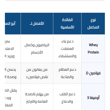
نوع
الفائدة
الأفضل لـ
أبرز المميز
المكمل
الأساسية
دعم بناء
سريع
Whey
الرياضيون وكمال
العضلات
الامتصاص
Protein
الأجسام
والاستشفاء
ويزيد الشب
دعم العظام
من يعانون من
يحسن الطا
فيتامين D
والمناعة
نقص فيتامين د
وصحة العظ
يقلل الالتها
دعم القلب
من يهتم بالصحة
أوميغا 3
ويدعم
والدماغ
العامة والتركيز
المفاصل