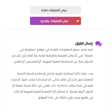
عرض التعليقات فقط
عرض التعليقات والردود
إرسال تعليق
تنبيه هام: جميع المعلومات الواردة في موقع "معلومة في
دقيقة" هي لأغراض تعليمية وتثقيفية فقط، ولا تُعتبر بأي حال من
الأحوال بديلاً عن الاستشارة الطبية المهنية، أو التشخيص، أو العلاج.
يجب عليك دائماً استشارة طبيبك الخاص أو مقدم الرعاية الصحية
المعتمد قبل اتباع أي نظام غذائي، أو استخدام أعشاب طبية، أو إجراء
تغيير في نمط حياتك، خاصة إذا كنت تعاني من حالة صحية معينة أو
تتناول أدوية مزمنة. لا تتجاهل أبداً النصيحة الطبية المهنية أو تتأخر
في طلبها بسبب شيء قرأته على هذا الموقع.