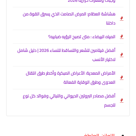
وجبات وسعرات حرارية 2026
هشاشة العظام: المرض الصامت الذي يسرق القوة من
داخلنا
المياه البيضاء : متى تصبح الرؤيه ضبابيه؟
أفضل فيتامين للشعر والتساقط للنساء 2026 | دليل شامل
لاختيار الأنسب
الأمراض المعدية: الأعراض المبكرة وأخطر طرق انتقال
العدوى وطرق الوقاية الفعالة
أفضل مصادر البروتين الحيواني والنباتي وفوائد كل نوع
للجسم
التوازن العاطفي