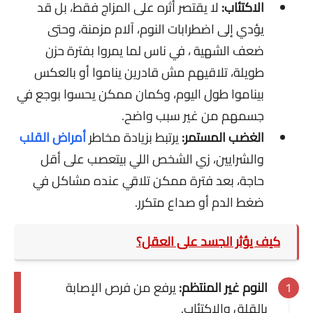
الاكتئاب:
لا يقتصر أثره على المزاج فقط، بل قد
يؤدي إلى اضطرابات النوم، آلام مزمنة، وحتى
ضعف الشهية ،
في ناس لما يمروا بفترة حزن
طويلة،
تلاقيهم مش قادرين يناموا أو بالعكس
بيناموا طول اليوم، وكمان ممكن يحسوا بوجع في
جسمهم من غير سبب واضح.
الغضب المستمر:
يرتبط بزيادة مخاطر
أمراض القلب
والشرايين،
زي الشخص اللي بيتعصب على أقل
حاجة، بعد فترة ممكن تلاقي عنده مشاكل في
ضغط الدم أو صداع متكرر.
كيف يؤثر الجسد على العقل؟
النوم غير المنتظم:
يرفع من فرص الإصابة
بالقلق
والاكتئاب.