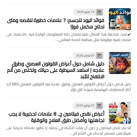
15 مايو 2026
فوائد اليود للجسم: 7 علامات خطيرة لنقصه ومتى
تحتاج مكمل فورًا
✔️ تمت مراجعة هذا المقال طبيًا لضمان دقة المعلومات الواردة فيه، بالاعتماد على
مصادر طبية موثوقة مثل منظمة الصحة العالمي…
01 فبراير 2026
دليل شامل حول أعراض القولون العصبي وطرق
علاجه | استعد السيطرة على حياتك وتخلص من ألم
الانتفاخ للأبد
دليل شامل حول أعراض القولون العصبي وطرق علاجه يُعد القولون العصبي (IBS) أحد
أكثر الاضطرابات الهضمية شيوعاً التي تؤثر …
02 يوليو 2026
أعراض نقص فيتامين ج.. 8 علامات تحذيرية لا يجب
تجاهلها وأفضل طرق العلاج والوقاية
قد يمر نقص فيتامين ج دون أن يلفت الانتباه في بدايته، إذ تظهر علاماته تدريجيًا على
هيئة تعب مستمر، أو بطء في التئام الج…